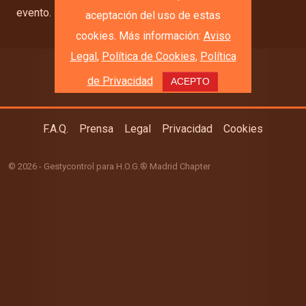
evento.
aceptación del uso de estas
cookies. Más información:
Aviso
Legal
,
Política de Cookies
,
Política
Inscríbete
de Privacidad
F.A.Q.
Prensa
Legal
Privacidad
Cookies
© 2026 -
Gestycontrol
para H.O.G.® Madrid Chapter